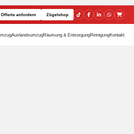
Offerte anfordern
Zügelshop
umzug
Auslandsumzug
Räumung & Entsorgung
Reinigung
Kontakt