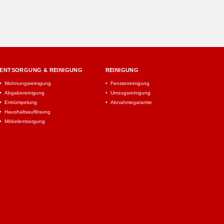
ENTSORGUNG & REINIGUNG
REINIGUNG
Wohnungsreinigung
Fensterreinigung
Abgabereinigung
Umzugsreinigung
Entrümpelung
Abnahmegarantie
Haushaltsauflösung
Möbelentsorgung