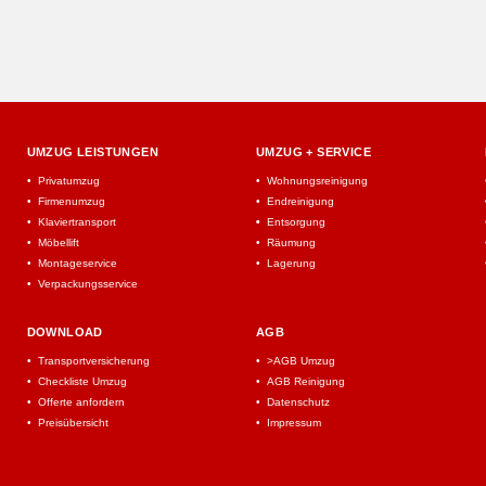
UMZUG LEISTUNGEN
UMZUG + SERVICE
Privatumzug
Wohnungsreinigung
Firmenumzug
Endreinigung
Klaviertransport
Entsorgung
Möbellift
Räumung
Montageservice
Lagerung
Verpackungsservice
DOWNLOAD
AGB
Transportversicherung
>AGB Umzug
Checkliste Umzug
AGB Reinigung
Offerte anfordern
Datenschutz
Preisübersicht
Impressum