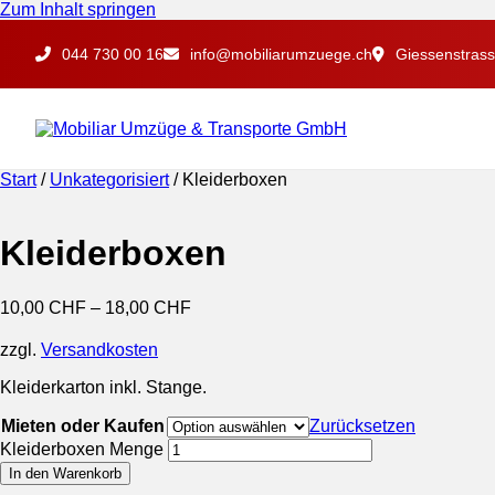
Zum Inhalt springen
044 730 00 16
info@mobiliarumzuege.ch
Giessenstrass
Start
/
Unkategorisiert
/ Kleiderboxen
Kleiderboxen
10,00
CHF
–
18,00
CHF
zzgl.
Versandkosten
Kleiderkarton inkl. Stange.
Mieten oder Kaufen
Zurücksetzen
Kleiderboxen Menge
In den Warenkorb