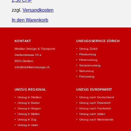
2,50
CHF
zzgl.
Versandkosten
In den Warenkorb
KONTAKT
UMZUGSSERVICE ZÜRICH
Mobiliar Umzüge & Transporte
Umzug Zürich
Privatumzug
Gießenstrasse 15 a
Firmenumzug
8953 Dietikon
Seniorenumzug
Info@mobiliarumzuege.ch
Nahumzug
Fernumzug
UMZUG REGIONAL
UMZUG EUROPAWEIT
Umzug in Dietikon
Umzug nach Deutschland
Umzug in Baden
Umzug nach Österreich
Umzug in Horgen
Umzug nach Frankreich
Umzug in Meilen
Umzug nach Italien
Umzug in Zug
Umzug nach Niederlande
Umzug in Uster