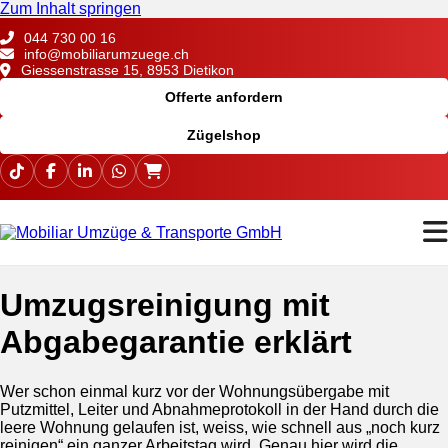
Zum Inhalt springen
044 730 00 16
info@mobiliarumzuege.ch
Giessenstrasse 15, 8953 Dietikon
Offerte anfordern
Zügelshop
Umzugsreinigung mit
Abgabegarantie erklärt
Wer schon einmal kurz vor der Wohnungsübergabe mit
Putzmittel, Leiter und Abnahmeprotokoll in der Hand durch die
leere Wohnung gelaufen ist, weiss, wie schnell aus „noch kurz
reinigen“ ein ganzer Arbeitstag wird. Genau hier wird die