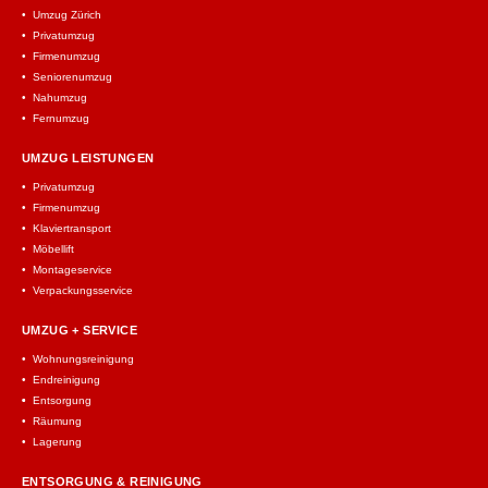
Umzug Zürich
Privatumzug
Firmenumzug
Seniorenumzug
Nahumzug
Fernumzug
UMZUG LEISTUNGEN
Privatumzug
Firmenumzug
Klaviertransport
Möbellift
Montageservice
Verpackungsservice
UMZUG + SERVICE
Wohnungsreinigung
Endreinigung
Entsorgung
Räumung
Lagerung
ENTSORGUNG & REINIGUNG